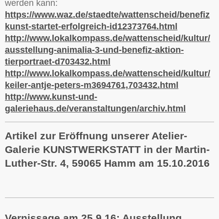
werden kann:
https://www.waz.de/staedte/wattenscheid/benefiz
kunst-startet-erfolgreich-id12373764.html
http://www.lokalkompass.de/wattenscheid/kultur/
ausstellung-animalia-3-und-benefiz-aktion-
tierportraet-d703432.html
http://www.lokalkompass.de/wattenscheid/kultur/
keiler-antje-peters-m3694761,703432.html
http://www.kunst-und-
galeriehaus.de/veranstaltungen/archiv.html
Artikel zur Eröffnung unserer Atelier-
Galerie KUNSTWERKSTATT in der Martin-
Luther-Str. 4, 59065 Hamm am 15.10.2016
Vernissage am 25.9.16: Ausstellung